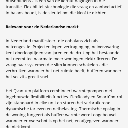
huishoudens - is een van de kernuitdagingen in die
transitie. Flexibiliteitstechnologie die vraag en aanbod actief
in balans houdt, is de sleutel om die kloof te dichten.
Relevant voor de Nederlandse markt
In Nederland manifesteert die onbalans zich als
netcongestie. Projecten lopen vertraging op, netverzwaring
kent doorlooptijden van jaren en de druk op het bestaande
net neemt toe naarmate meer woningen elektrificeren. De
vraag naar systemen die slim kunnen schakelen - die
verbruiken wanneer het net ruimte heeft, bufferen wanneer
het vol zit - groeit snel.
Het Qvantum platform combineert warmtepompen met
ingebouwde flexibiliteitsfuncties. FlexReady en SmartControl
zijn standaard in elke unit en sturen het verbruik rond
dynamische tarieven en netbelasting. Thermische opslag in
de woning fungeert als buffer: warmte wordt opgebouwd
wanneer er overschot is op het net, en afgegeven wanneer
de piek komt.