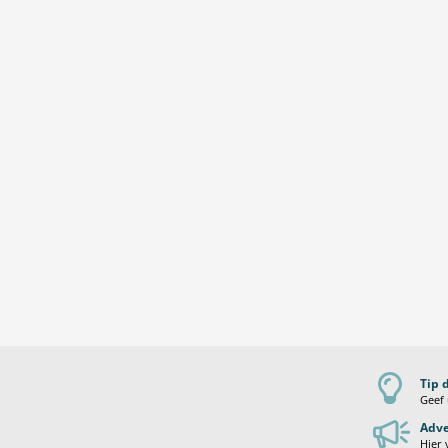
Tip 
Geef 
Adve
Hier 