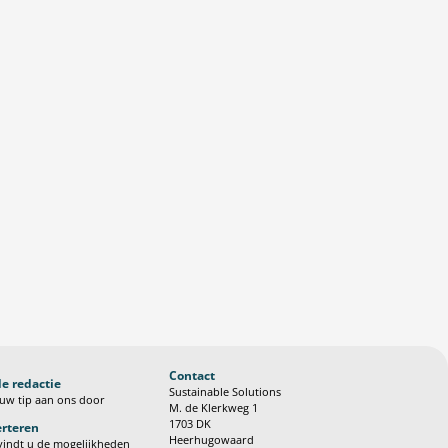
Contact
de redactie
Sustainable Solutions
uw tip aan ons door
M. de Klerkweg 1
1703 DK
rteren
Heerhugowaard
vindt u de mogelijkheden