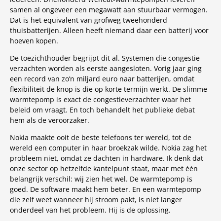
samen al ongeveer een megawatt aan stuurbaar vermogen.
Dat is het equivalent van grofweg tweehonderd
thuisbatterijen. Alleen heeft niemand daar een batterij voor
hoeven kopen.
De toezichthouder begrijpt dit al. Systemen die congestie
verzachten worden als eerste aangesloten. Vorig jaar ging
een record van zo’n miljard euro naar batterijen, omdat
flexibiliteit de knop is die op korte termijn werkt. De slimme
warmtepomp is exact de congestieverzachter waar het
beleid om vraagt. En toch behandelt het publieke debat
hem als de veroorzaker.
Nokia maakte ooit de beste telefoons ter wereld, tot de
wereld een computer in haar broekzak wilde. Nokia zag het
probleem niet, omdat ze dachten in hardware. Ik denk dat
onze sector op hetzelfde kantelpunt staat, maar met één
belangrijk verschil: wij zien het wel. De warmtepomp is
goed. De software maakt hem beter. En een warmtepomp
die zelf weet wanneer hij stroom pakt, is niet langer
onderdeel van het probleem. Hij is de oplossing.