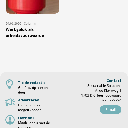
24.06.2026
| Column
Werkgeluk als
arbeidsvoorwaarde
Contact
Tip de redactie
Sustainable Solutions
Geef uw tip aan ons
M. de Klerkweg 1
door
1703 DK Heerhugowaard
Adverteren
072 5729794
Hier vindt u de
E-mail
mogelijkheden
Over ons
Maak kennis met de
redactie