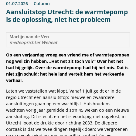
01.07.2026
Column
Aansluitstop Utrecht: de warmtepomp
is de oplossing, niet het probleem
Martijn van de Ven
medeoprichter Weheat
Op een verjaardag vroeg een vriend me of warmtepompen
nog wel zin hebben. „Het net zit toch vol?” Over het net
had hij gelijk. Over de warmtepomp had hij het mis. Dat is
niet zijn schuld: het hele land vertelt hem het verkeerde
verhaal.
Laten we vaststellen wat klopt. Vanaf 1 juli geldt er in de
regio Utrecht een aansluitstop: nieuwe en zwaardere
aansluitingen gaan op een wachtlijst. Huishoudens
wachtten vorig jaar gemiddeld zo’n 45 weken op een nieuwe
aansluiting. Dit is echt, en het is voorlopig niet opgelost; in
Utrecht loopt de drukte door richting 2033. De diepere
oorzaak is dat we twee dingen tegelijk doen: we vergroenen
onze opwek, wind en zon, een grillig aanbod, én we