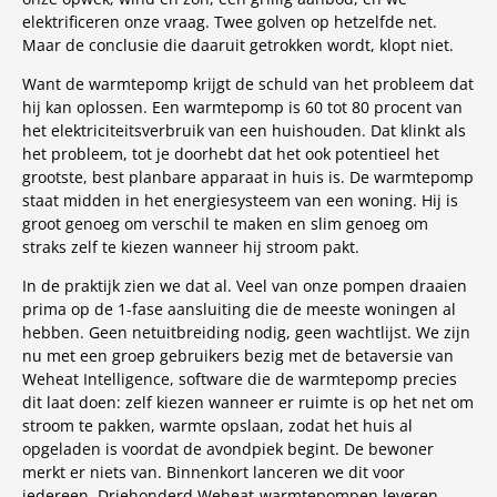
elektrificeren onze vraag. Twee golven op hetzelfde net.
Maar de conclusie die daaruit getrokken wordt, klopt niet.
Want de warmtepomp krijgt de schuld van het probleem dat
hij kan oplossen. Een warmtepomp is 60 tot 80 procent van
het elektriciteitsverbruik van een huishouden. Dat klinkt als
het probleem, tot je doorhebt dat het ook potentieel het
grootste, best planbare apparaat in huis is. De warmtepomp
staat midden in het energiesysteem van een woning. Hij is
groot genoeg om verschil te maken en slim genoeg om
straks zelf te kiezen wanneer hij stroom pakt.
In de praktijk zien we dat al. Veel van onze pompen draaien
prima op de 1-fase aansluiting die de meeste woningen al
hebben. Geen netuitbreiding nodig, geen wachtlijst. We zijn
nu met een groep gebruikers bezig met de betaversie van
Weheat Intelligence, software die de warmtepomp precies
dit laat doen: zelf kiezen wanneer er ruimte is op het net om
stroom te pakken, warmte opslaan, zodat het huis al
opgeladen is voordat de avondpiek begint. De bewoner
merkt er niets van. Binnenkort lanceren we dit voor
iedereen. Driehonderd Weheat-warmtepompen leveren