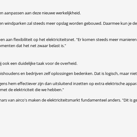
en aanpassen aan deze nieuwe werkelijkheid.
ne- en windparken zal steeds meer opslag worden gebouwd. Daarmee kun je 
 aan flexibiliteit op het elektriciteitsnet. "Er komen steeds meer manieren
omenten dat het net zwaar belast is."
ij ook een duidelijke taak voor de overheid.
shoudens en bedrijven zelf oplossingen bedenken. Dat is logisch, maar niet a
ns hem effectiever zijn dan uitsluitend inzetten op extra elektrische apparat
et de elektriciteit die we hebben."
ars van airco's maken de elektriciteitsmarkt fundamenteel anders. "Dit is ge