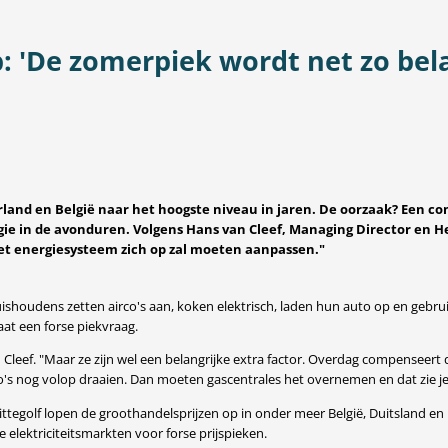
p: 'De zomerpiek wordt net zo bela
rland en België naar het hoogste niveau in jaren. De oorzaak? Een co
e in de avonduren. Volgens Hans van Cleef, Managing Director en Hea
 het energiesysteem zich op zal moeten aanpassen."
uishoudens zetten airco's aan, koken elektrisch, laden hun auto op en geb
at een forse piekvraag.
Van Cleef. "Maar ze zijn wel een belangrijke extra factor. Overdag compensee
o's nog volop draaien. Dan moeten gascentrales het overnemen en dat zie je dir
ittegolf lopen de groothandelsprijzen op in onder meer België, Duitsland en 
lektriciteitsmarkten voor forse prijspieken.