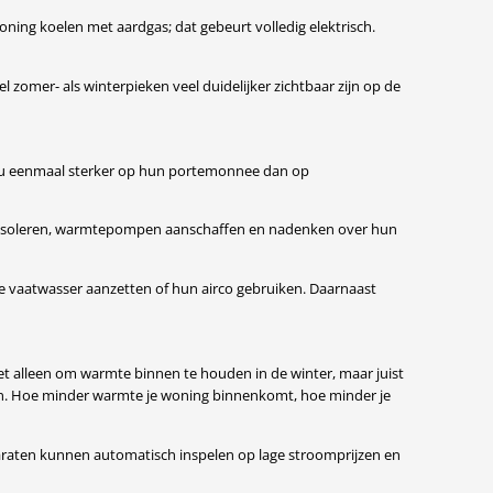
ning koelen met aardgas; dat gebeurt volledig elektrisch.
zomer- als winterpieken veel duidelijker zichtbaar zijn op de
 nu eenmaal sterker op hun portemonnee dan op
nsen isoleren, warmtepompen aanschaffen en nadenken over hun
e vaatwasser aanzetten of hun airco gebruiken. Daarnaast
t niet alleen om warmte binnen te houden in de winter, maar juist
den. Hoe minder warmte je woning binnenkomt, hoe minder je
araten kunnen automatisch inspelen op lage stroomprijzen en