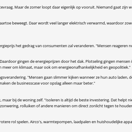
vraag. Maar de zomer loopt daar eigenlijk op vooruit. Niemand gaat zijn wo
naartoe beweegt. Daar wordt veel langer elektrisch verwarmd, waardoor zowel 
nergieprijs het gedrag van consumenten zal veranderen. "Mensen reageren
ïne. "Daardoor gingen de energieprijzen door het dak. Plotseling gingen me
leen meer om klimaat, maar ook om energieonafhankelijkheid en geopolitiek."
ragsverandering. "Mensen gaan slimmer kijken wanneer ze hun auto laden, d
n maken de businesscase voor opslag alleen maar beter."
k, maar bij de woning zelf. "Isoleren is altijd de beste investering. Dat help
nzonwering, rolluiken of andere manieren om direct zonlicht tegen te hou
rotere rol spelen. Airco's, warmtepompen, laadpalen en huishoudelijke app