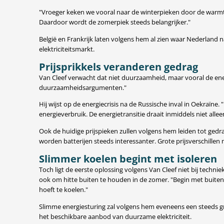
"Vroeger keken we vooral naar de winterpieken door de warmte
Daardoor wordt de zomerpiek steeds belangrijker."
België en Frankrijk laten volgens hem al zien waar Nederland 
elektriciteitsmarkt.
Prijsprikkels veranderen gedrag
Van Cleef verwacht dat niet duurzaamheid, maar vooral de e
duurzaamheidsargumenten."
Hij wijst op de energiecrisis na de Russische inval in Oekra
energieverbruik. De energietransitie draait inmiddels niet al
Ook de huidige prijspieken zullen volgens hem leiden tot ged
worden batterijen steeds interessanter. Grote prijsverschille
Slimmer koelen begint met isoleren
Toch ligt de eerste oplossing volgens Van Cleef niet bij technie
ook om hitte buiten te houden in de zomer. "Begin met buite
hoeft te koelen."
Slimme energiesturing zal volgens hem eveneens een steeds g
het beschikbare aanbod van duurzame elektriciteit.