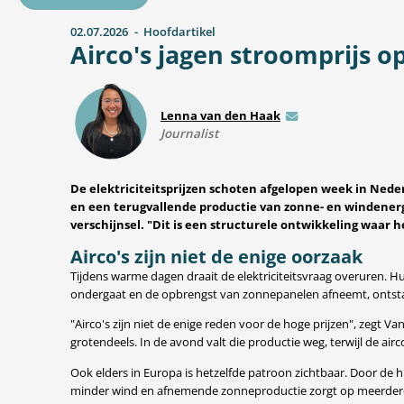
02.07.2026
Hoofdartikel
Airco's jagen stroomprijs o
Lenna van den Haak
E-mail
Journalist
De elektriciteitsprijzen schoten afgelopen week in Nede
en een terugvallende productie van zonne- en windenergi
verschijnsel. "Dit is een structurele ontwikkeling waar
Airco's zijn niet de enige oorzaak
Tijdens warme dagen draait de elektriciteitsvraag overuren. H
ondergaat en de opbrengst van zonnepanelen afneemt, ontsta
"Airco's zijn niet de enige reden voor de hoge prijzen", zegt 
grotendeels. In de avond valt die productie weg, terwijl de airc
Ook elders in Europa is hetzelfde patroon zichtbaar. Door de h
minder wind en afnemende zonneproductie zorgt op meerdere e