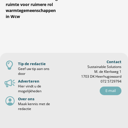
ruimte voor ruimere rol
warmtegemeenschappen
in Wcw
Contact
Tip de redactie
Sustainable Solutions
Geef uw tip aan ons
M. de Klerkweg 1
door
1703 DK Heerhugowaard
Adverteren
072 5729794
Hier vindt u de
E-mail
mogelijkheden
Over ons
Maak kennis met de
redactie