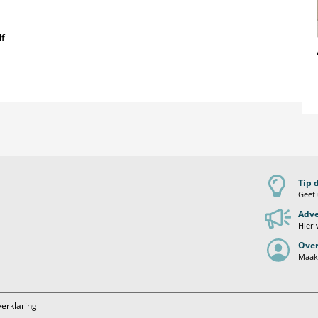
df
Tip 
Geef 
Adve
Hier 
Over
Maak 
verklaring