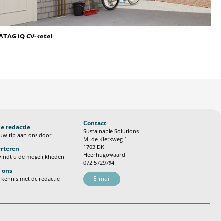
ATAG iQ CV-ketel
Contact
de redactie
Sustainable Solutions
uw tip aan ons door
M. de Klerkweg 1
1703 DK
rteren
Heerhugowaard
vindt u de mogelijkheden
072 5729794
 ons
E-mail
kennis met de redactie