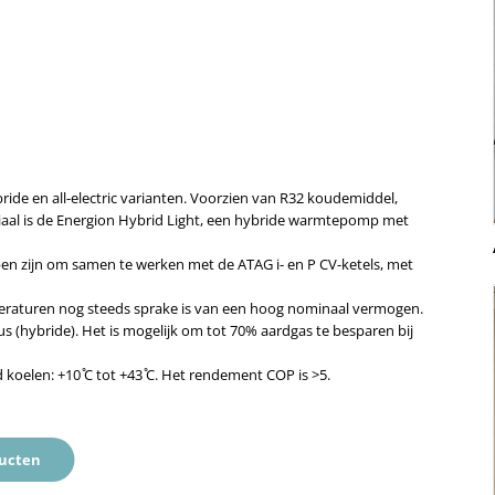
de en all-electric varianten. Voorzien van R32 koudemiddel,
aal is de Energion Hybrid Light, een hybride warmtepomp met
en zijn om samen te werken met de ATAG i- en P CV-ketels, met
peraturen nog steeds sprake is van een hoog nominaal vermogen.
(hybride). Het is mogelijk om tot 70% aardgas te besparen bij
 koelen: +10 ̊C tot +43 ̊C. Het rendement COP is >5.
ducten