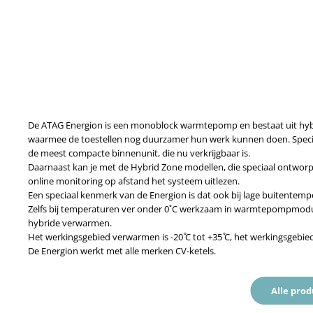
De ATAG Energion is een monoblock warmtepomp en bestaat uit hybri
waarmee de toestellen nog duurzamer hun werk kunnen doen. Speci
de meest compacte binnenunit, die nu verkrijgbaar is.
Daarnaast kan je met de Hybrid Zone modellen, die speciaal ontworp
online monitoring op afstand het systeem uitlezen.
Een speciaal kenmerk van de Energion is dat ook bij lage buitentem
Zelfs bij temperaturen ver onder 0˚C werkzaam in warmtepompmodus 
hybride verwarmen.
Het werkingsgebied verwarmen is -20 ̊C tot +35 ̊C, het werkingsgebied
De Energion werkt met alle merken CV-ketels.
Alle pro