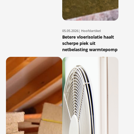
05.05.2026
| Hoofdartikel
Betere vloerisolatie haalt
scherpe piek uit
netbelasting warmtepomp