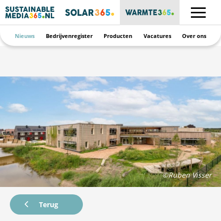
Nieuws
Bedrijvenregister
Producten
Vacatures
Over ons
©Ruben Visser
Terug