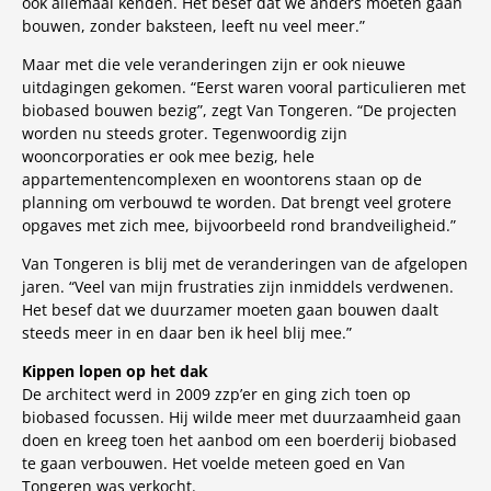
ook allemaal kenden. Het besef dat we anders moeten gaan
bouwen, zonder baksteen, leeft nu veel meer.”
Maar met die vele veranderingen zijn er ook nieuwe
uitdagingen gekomen. “Eerst waren vooral particulieren met
biobased bouwen bezig”, zegt Van Tongeren. “De projecten
worden nu steeds groter. Tegenwoordig zijn
wooncorporaties er ook mee bezig, hele
appartementencomplexen en woontorens staan op de
planning om verbouwd te worden. Dat brengt veel grotere
opgaves met zich mee, bijvoorbeeld rond brandveiligheid.”
Van Tongeren is blij met de veranderingen van de afgelopen
jaren. “Veel van mijn frustraties zijn inmiddels verdwenen.
Het besef dat we duurzamer moeten gaan bouwen daalt
steeds meer in en daar ben ik heel blij mee.”
Kippen lopen op het dak
De architect werd in 2009 zzp’er en ging zich toen op
biobased focussen. Hij wilde meer met duurzaamheid gaan
doen en kreeg toen het aanbod om een boerderij biobased
te gaan verbouwen. Het voelde meteen goed en Van
Tongeren was verkocht.