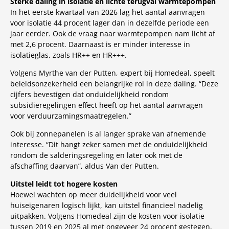
Sterke daling in isolatie en lichte terugval warmtepompen
In het eerste kwartaal van 2026 lag het aantal aanvragen
voor isolatie 44 procent lager dan in dezelfde periode een
jaar eerder. Ook de vraag naar warmtepompen nam licht af
met 2,6 procent. Daarnaast is er minder interesse in
isolatieglas, zoals HR++ en HR+++.
Volgens Myrthe van der Putten, expert bij Homedeal, speelt
beleidsonzekerheid een belangrijke rol in deze daling. “Deze
cijfers bevestigen dat onduidelijkheid rondom
subsidieregelingen effect heeft op het aantal aanvragen
voor verduurzamingsmaatregelen.”
Ook bij zonnepanelen is al langer sprake van afnemende
interesse. “Dit hangt zeker samen met de onduidelijkheid
rondom de salderingsregeling en later ook met de
afschaffing daarvan”, aldus Van der Putten.
Uitstel leidt tot hogere kosten
Hoewel wachten op meer duidelijkheid voor veel
huiseigenaren logisch lijkt, kan uitstel financieel nadelig
uitpakken. Volgens Homedeal zijn de kosten voor isolatie
tussen 2019 en 2025 al met ongeveer 24 procent gestegen,