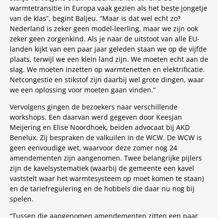
warmtetransitie in Europa vaak gezien als het beste jongetje
van de klas”, begint Baljeu. “Maar is dat wel echt zo?
Nederland is zeker geen model-leerling, maar we zijn ook
zeker geen zorgenkind. Als je naar de uitstoot van alle EU-
landen kijkt van een paar jaar geleden staan we op de vijfde
plaats, terwijl we een klein land zijn. We moeten echt aan de
slag. We moeten inzetten op warmtenetten en elektrificatie.
Netcongestie en stikstof zijn daarbij wel grote dingen, waar
we een oplossing voor moeten gaan vinden.”
Vervolgens gingen de bezoekers naar verschillende
workshops. Een daarvan werd gegeven door Keesjan
Meijering en Elise Noordhoek, beiden advocaat bij AKD
Benelux. Zij bespraken de valkuilen in de WCW. De WCW is
geen eenvoudige wet, waarvoor deze zomer nog 24
amendementen zijn aangenomen. Twee belangrijke pijlers
zijn de kavelsystematiek (waarbij de gemeente een kavel
vaststelt waar het warmtesysteem op moet komen te staan)
en de tariefregulering en de hobbels die daar nu nog bij
spelen.
“Tussen die aangenomen amendementen zitten een paar