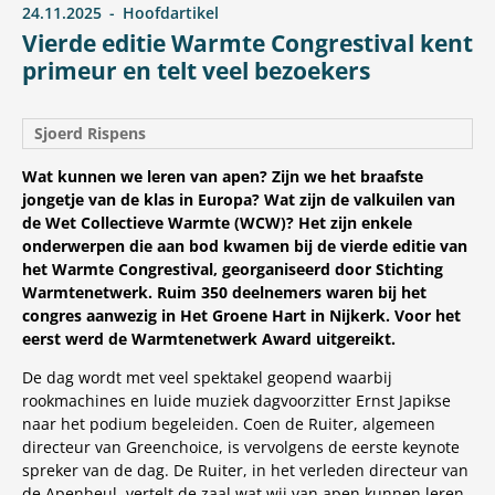
24.11.2025
Hoofdartikel
Vierde editie Warmte Congrestival kent
primeur en telt veel bezoekers
Sjoerd Rispens
Wat kunnen we leren van apen? Zijn we het braafste
jongetje van de klas in Europa? Wat zijn de valkuilen van
de Wet Collectieve Warmte (WCW)? Het zijn enkele
onderwerpen die aan bod kwamen bij de vierde editie van
het Warmte Congrestival, georganiseerd door Stichting
Warmtenetwerk. Ruim 350 deelnemers waren bij het
congres aanwezig in Het Groene Hart in Nijkerk. Voor het
eerst werd de Warmtenetwerk Award uitgereikt.
De dag wordt met veel spektakel geopend waarbij
rookmachines en luide muziek dagvoorzitter Ernst Japikse
naar het podium begeleiden. Coen de Ruiter, algemeen
directeur van Greenchoice, is vervolgens de eerste keynote
spreker van de dag. De Ruiter, in het verleden directeur van
de Apenheul, vertelt de zaal wat wij van apen kunnen leren