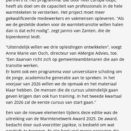
heeft als doel om de capaciteit van professionals in de hele
warmteketen te versterken. Het project moet meer
gekwalificeerde medewerkers en vakmensen opleveren. “Als
we de gestelde doelen voor de warmtetransitie willen halen
dan is dat echt nodig”, zegt Jannis van Zanten, die de
bijeenkomst leidt.
“Uiteindelijk willen we drie opleidingen ontwikkelen”, voegt
Anne Marie van Osch, directeur van AMergie Advies, toe.
“Een daarvan richt zich op gemeenteambtenaren die aan de
transitie werken.
Er komt ook een programma voor universitaire scholing om
de jonge, academische generatie aan te spreken. In het
voorjaar van 2026 willen we de opmaak en het materiaal
klaar hebben. De mensen die de cursus uiteindelijk gaan
geven krijgen dan ook hun training. In het tweede kwartaal
van 2026 zal de eerste cursus van start gaan.”
Een van de nieuwe elementen tijdens deze editie was de
uitreiking van de Warmtenetwerk Award 2025. De award,
bedacht door oud-voorzitter Japikse, is bedoeld om wat
positiefs te brengen. Er zijn heel veel mooie projecten die