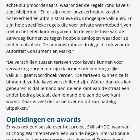
echte sluipmoordenaars, waaronder de regels rond kavels”,
zegt Meijering. “En er zijn meer onzekerheden, zo zijn
onzekerheid en administratieve druk mogelijke valkuilen. Er
zijn hele specifieke regels die voor private warmtebedrijven
roet in het eten kunnen gooien. In de eerste fase van de
aanvraag kunnen ze tegen hobbels aanlopen waardoor ze
meteen afvallen. De administratieve druk geldt ook voor de
Autoriteit Consument en Markt.”
“De verschillen tussen tarieven voor kavels kunnen voor
verwarring zorgen en zijn daarmee ook een mogelijke
valkuil”, gaat Noordhoek verder. “De tarieven kunnen zelfs
binnen dezelfde kavel verschillend zijn. Wat er dan dus kan
gebeuren is dat iemand aan de ene kant van de straat een
ander bedrag betaalt dan iemand die aan de overkant
woont. Daar is veel discussie over en dit kan nadelig
uitpakken.”
Opleidingen en awards
Er was ook een sessie over het project Skills4HDC, waarvan
Stichting Warmtenetwerk één van de negen internationale
partners is. Het programma, dat door heel Europa loopt,