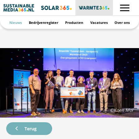
Nieuws
Bedrijvenregister
Producten
Vacatures
Over ons
©Koen Mol
Terug