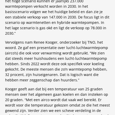
het hoge scenario kunnen er jaarlijks 237.000
warmtepompen verkocht worden in 2030. In het
basisscenario volgen we het huidige beleid en dan zie je
een stabiele verkoop van 147.000 in 2030. De focus ligt in dit
scenario op warmtenetten en hybride warmtepompen. In
het lage scenario is gas oké en ligt de verkoop op 78.000 in
2030.”
Vervolgens nam Renee Kooger, onderzoeker bij TNO, het
woord. Ze gaf een presentatie over lucht-luchtwarmtepomp
(airco’s) die ook voor verwarming wordt gebruikt. “We zien
dat steeds meer huishoudens een lucht-luchtwarmtepomp
hebben. Sinds 2022 wordt deze ook specifiek voor koeling
gekocht. De meeste mensen die zo’n warmtepomp hebben,
32 procent, zijn huiseigenaren. Dat is logisch want die
hebben meer zeggenschap dan huurders.”
Kooger geeft aan dat bij een temperatuur van 25 graden
mensen over het algemeen gaan koelen en dan insteken op
20 graden. “Met een airco wordt dat vaak wel bereikt. Er
wordt voor die temperatuur gekozen omdat ze die het meest
gewend zijn. Verder zien we een scheve verdeling in de