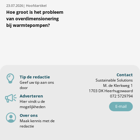
23.07.2026
| Hoofdartikel
Hoe groot is het probleem
van overdimensionering
bij warmtepompen?
Contact
Tip de redactie
Sustainable Solutions
Geef uw tip aan ons
M. de Klerkweg 1
door
1703 DK Heerhugowaard
Adverteren
072 5729794
Hier vindt u de
E-mail
mogelijkheden
Over ons
Maak kennis met de
redactie