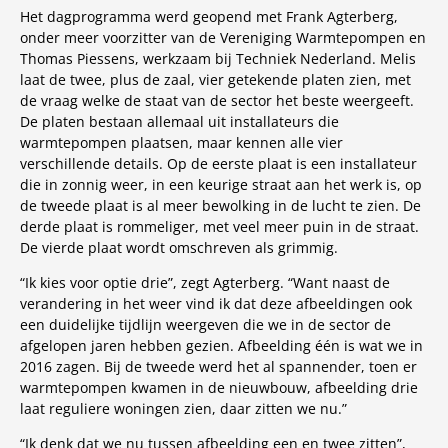
Het dagprogramma werd geopend met Frank Agterberg,
onder meer voorzitter van de Vereniging Warmtepompen en
Thomas Piessens, werkzaam bij Techniek Nederland. Melis
laat de twee, plus de zaal, vier getekende platen zien, met
de vraag welke de staat van de sector het beste weergeeft.
De platen bestaan allemaal uit installateurs die
warmtepompen plaatsen, maar kennen alle vier
verschillende details. Op de eerste plaat is een installateur
die in zonnig weer, in een keurige straat aan het werk is, op
de tweede plaat is al meer bewolking in de lucht te zien. De
derde plaat is rommeliger, met veel meer puin in de straat.
De vierde plaat wordt omschreven als grimmig.
“Ik kies voor optie drie”, zegt Agterberg. “Want naast de
verandering in het weer vind ik dat deze afbeeldingen ook
een duidelijke tijdlijn weergeven die we in de sector de
afgelopen jaren hebben gezien. Afbeelding één is wat we in
2016 zagen. Bij de tweede werd het al spannender, toen er
warmtepompen kwamen in de nieuwbouw, afbeelding drie
laat reguliere woningen zien, daar zitten we nu.”
“Ik denk dat we nu tussen afbeelding een en twee zitten”,