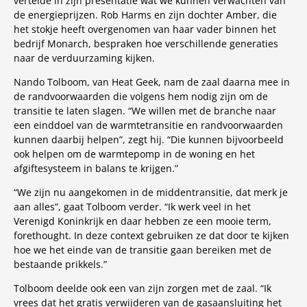
vertelde in zijn presentatie wat we kunnen verwachten van
de energieprijzen. Rob Harms en zijn dochter Amber, die
het stokje heeft overgenomen van haar vader binnen het
bedrijf Monarch, bespraken hoe verschillende generaties
naar de verduurzaming kijken.
Nando Tolboom, van Heat Geek, nam de zaal daarna mee in
de randvoorwaarden die volgens hem nodig zijn om de
transitie te laten slagen. “We willen met de branche naar
een einddoel van de warmtetransitie en randvoorwaarden
kunnen daarbij helpen”, zegt hij. “Die kunnen bijvoorbeeld
ook helpen om de warmtepomp in de woning en het
afgiftesysteem in balans te krijgen.”
“We zijn nu aangekomen in de middentransitie, dat merk je
aan alles”, gaat Tolboom verder. “Ik werk veel in het
Verenigd Koninkrijk en daar hebben ze een mooie term,
forethought. In deze context gebruiken ze dat door te kijken
hoe we het einde van de transitie gaan bereiken met de
bestaande prikkels.”
Tolboom deelde ook een van zijn zorgen met de zaal. “Ik
vrees dat het gratis verwijderen van de gasaansluiting het