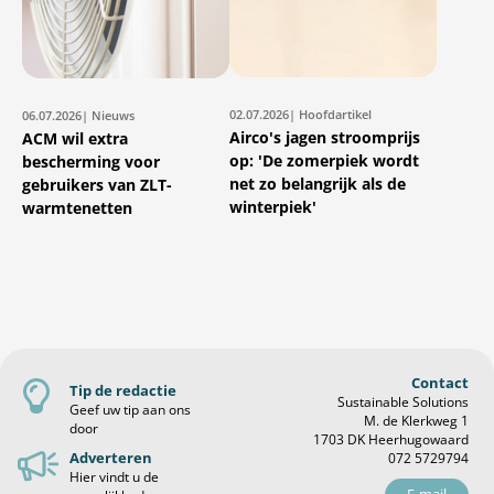
02.07.2026
| Hoofdartikel
06.07.2026
| Nieuws
Airco's jagen stroomprijs
ACM wil extra
op: 'De zomerpiek wordt
bescherming voor
net zo belangrijk als de
gebruikers van ZLT-
winterpiek'
warmtenetten
Contact
Tip de redactie
Sustainable Solutions
Geef uw tip aan ons
M. de Klerkweg 1
door
1703 DK Heerhugowaard
Adverteren
072 5729794
Hier vindt u de
E-mail