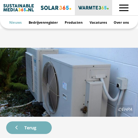
Nieuws
Bedrijvenregister
Producten
Vacatures
Over ons
©EHPA
Terug