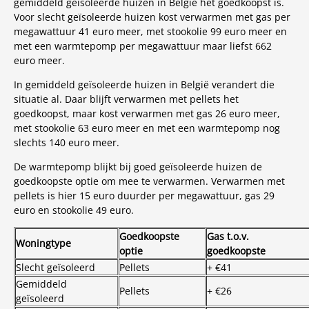
gemiddeld geïsoleerde huizen in België het goedkoopst is.
Voor slecht geïsoleerde huizen kost verwarmen met gas per
megawattuur 41 euro meer, met stookolie 99 euro meer en
met een warmtepomp per megawattuur maar liefst 662
euro meer.
In gemiddeld geïsoleerde huizen in België verandert die
situatie al. Daar blijft verwarmen met pellets het
goedkoopst, maar kost verwarmen met gas 26 euro meer,
met stookolie 63 euro meer en met een warmtepomp nog
slechts 140 euro meer.
De warmtepomp blijkt bij goed geïsoleerde huizen de
goedkoopste optie om mee te verwarmen. Verwarmen met
pellets is hier 15 euro duurder per megawattuur, gas 29
euro en stookolie 49 euro.
Goedkoopste
Gas t.o.v.
Woningtype
optie
goedkoopste
Slecht geïsoleerd
Pellets
+ €41
Gemiddeld
Pellets
+ €26
geïsoleerd