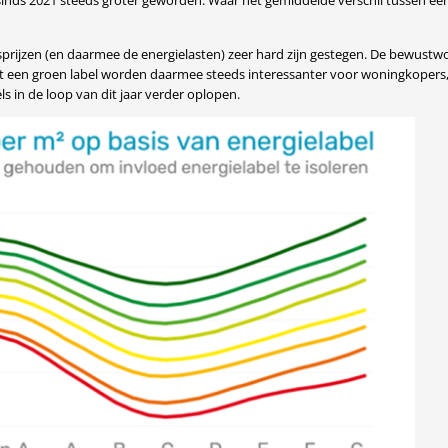
 sinds 2021 steeds groter geworden. Waar het gemiddelde verschil tussen een
 gasprijzen (en daarmee de energielasten) zeer hard zijn gestegen. De bew
een groen label worden daarmee steeds interessanter voor woningkopers, en 
s in de loop van dit jaar verder oplopen.