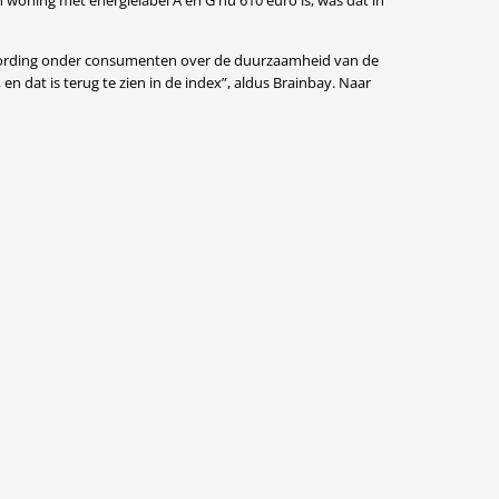
 woning met energielabel A en G nu 610 euro is, was dat in
ustwording onder consumenten over de duurzaamheid van de
dat is terug te zien in de index”, aldus Brainbay. Naar