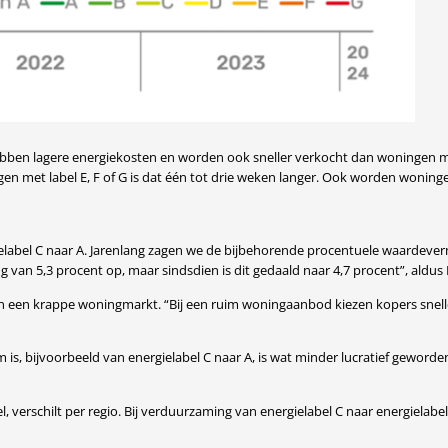
bben lagere energiekosten en worden ook sneller verkocht dan woningen m
gen met label E, F of G is dat één tot drie weken langer. Ook worden wonin
abel C naar A. Jarenlang zagen we de bijbehorende procentuele waardeverme
g van 5,3 procent op, maar sindsdien is dit gedaald naar 4,7 procent”, aldus
en een krappe woningmarkt. “Bij een ruim woningaanbod kiezen kopers snell
 is, bijvoorbeeld van energielabel C naar A, is wat minder lucratief gewo
, verschilt per regio. Bij verduurzaming van energielabel C naar energielabe