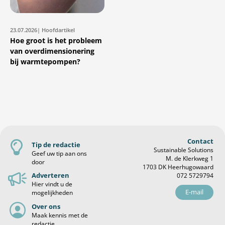
23.07.2026
| Hoofdartikel
Hoe groot is het probleem
van overdimensionering
bij warmtepompen?
Contact
Tip de redactie
Sustainable Solutions
Geef uw tip aan ons
M. de Klerkweg 1
door
1703 DK Heerhugowaard
Adverteren
072 5729794
Hier vindt u de
E-mail
mogelijkheden
Over ons
Maak kennis met de
redactie