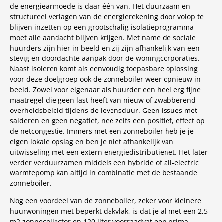
de energiearmoede is daar één van. Het duurzaam en
structureel verlagen van de energierekening door volop te
blijven inzetten op een grootschalig isolatieprogramma
moet alle aandacht blijven krijgen. Met name de sociale
huurders zijn hier in beeld en zij zijn afhankelijk van een
stevig en doordachte aanpak door de woningcorporaties.
Naast isoleren komt als eenvoudig toepasbare oplossing
voor deze doelgroep ook de zonneboiler weer opnieuw in
beeld. Zowel voor eigenaar als huurder een heel erg fijne
maatregel die geen last heeft van nieuw of zwabberend
overheidsbeleid tijdens de levensduur. Geen issues met
salderen en geen negatief, nee zelfs een positief, effect op
de netcongestie. Immers met een zonneboiler heb je je
eigen lokale opslag en ben je niet afhankelijk van
uitwisseling met een extern energiedistributienet. Het later
verder verduurzamen middels een hybride of all-electric
warmtepomp kan altijd in combinatie met de bestaande
zonneboiler.
Nog een voordeel van de zonneboiler, zeker voor kleinere
huurwoningen met beperkt dakvlak, is dat je al met een 2,5
m2 zonnecollector en 120 liter voorraadvat een prima