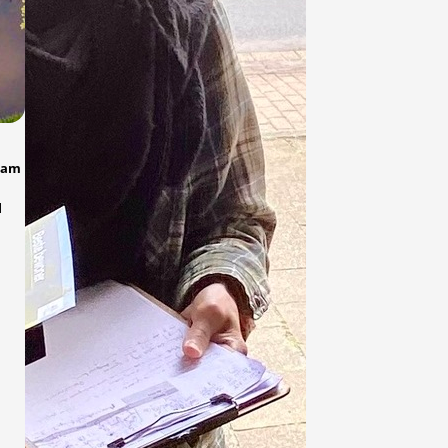
aam
l