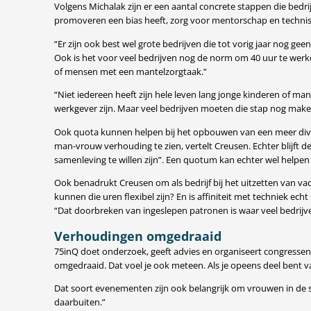
Volgens Michalak zijn er een aantal concrete stappen die bed
promoveren een bias heeft, zorg voor mentorschap en technische
“Er zijn ook best wel grote bedrijven die tot vorig jaar nog ge
Ook is het voor veel bedrijven nog de norm om 40 uur te werk
of mensen met een mantelzorgtaak.”
“Niet iedereen heeft zijn hele leven lang jonge kinderen of man
werkgever zijn. Maar veel bedrijven moeten die stap nog make
Ook quota kunnen helpen bij het opbouwen van een meer dive
man-vrouw verhouding te zien, vertelt Creusen. Echter blijft de
samenleving te willen zijn”. Een quotum kan echter wel helpen 
Ook benadrukt Creusen om als bedrijf bij het uitzetten van v
kunnen die uren flexibel zijn? En is affiniteit met techniek ech
“Dat doorbreken van ingeslepen patronen is waar veel bedrijve
Verhoudingen omgedraaid
75inQ doet onderzoek, geeft advies en organiseert congressen
omgedraaid. Dat voel je ook meteen. Als je opeens deel bent v
Dat soort evenementen zijn ook belangrijk om vrouwen in de s
daarbuiten.”