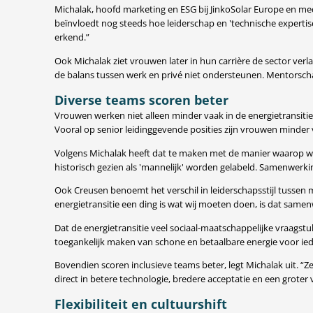
Michalak, hoofd marketing en ESG bij JinkoSolar Europe en m
beïnvloedt nog steeds hoe leiderschap en 'technische expert
erkend.”
Ook Michalak ziet vrouwen later in hun carrière de sector ve
de balans tussen werk en privé niet ondersteunen. Mentorschap
Diverse teams scoren beter
Vrouwen werken niet alleen minder vaak in de energietransiti
Vooral op senior leidinggevende posities zijn vrouwen minder
Volgens Michalak heeft dat te maken met de manier waarop we l
historisch gezien als 'mannelijk' worden gelabeld. Samenwerk
Ook Creusen benoemt het verschil in leiderschapsstijl tussen 
energietransitie een ding is wat wij moeten doen, is dat samen
Dat de energietransitie veel sociaal-maatschappelijke vraagstu
toegankelijk maken van schone en betaalbare energie voor iede
Bovendien scoren inclusieve teams beter, legt Michalak uit. “Z
direct in betere technologie, bredere acceptatie en een groter 
Flexibiliteit en cultuurshift