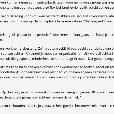
rijven kunnen nemen om aantrekkelijk te zijn voor een diverse groep werkn
 scholing voor vrouwen, bied flexibel ‘familievriendelijk’ beleid aan en ge
en bedrijfskleding voor vrouwen hadden”, aldus Creusen. Dat is voor installa
en en om om 7 uur op de bouwplaats te moeten staan. “Dat is eigenlijk niet
telzorg. Als je daar in die periode flexibel mee om kan gaan, dan houd je pers
n.”
rs werknemersbestand. Zo’n quotum geldt bijvoorbeeld voor de top van be
 sub-top achter. “Uiteindelijk moet een organisatie namelijk wel zelf achter 
om uit die ‘gelabelde minderheid’ te komen, zegt Creusen. Dat gebeurt ongeve
acatures goed na te denken over wat voor werknemer ze zoeken. Moet diegen
t noodzakelijk voor een functie als planner? Zo hoeven er geen barrières in de
n winst kunnen maken. En vrouwen ook door tóch op zo’n functie te sollicit
. Op die congressen zijn vooral vrouwen aanwezig, ongeveer 10 procent van
an de grootste groep is er echt een andere dynamiek.”
ector te houden. “Vaak zijn vrouwen heel goed in het ontwikkelen van een