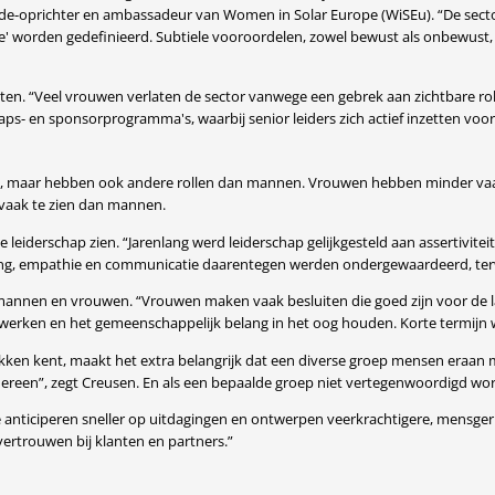
ede-oprichter en ambassadeur van Women in Solar Europe (WiSEu). “De sect
ise' worden gedefinieerd. Subtiele vooroordelen, zowel bewust als onbewu
rlaten. “Veel vrouwen verlaten de sector vanwege een gebrek aan zichtbare 
s- en sponsorprogramma's, waarbij senior leiders zich actief inzetten voor 
e, maar hebben ook andere rollen dan mannen. Vrouwen hebben minder vaak e
 vaak te zien dan mannen.
eiderschap zien. “Jarenlang werd leiderschap gelijkgesteld aan assertivite
ing, empathie en communicatie daarentegen werden ondergewaardeerd, terwijl
mannen en vrouwen. “Vrouwen maken vaak besluiten die goed zijn voor de lan
werken en het gemeenschappelijk belang in het oog houden. Korte termijn win
kken kent, maakt het extra belangrijk dat een diverse groep mensen eraan me
reen”, zegt Creusen. En als een bepaalde groep niet vertegenwoordigd wordt,
e anticiperen sneller op uitdagingen en ontwerpen veerkrachtigere, mensgeri
vertrouwen bij klanten en partners.”