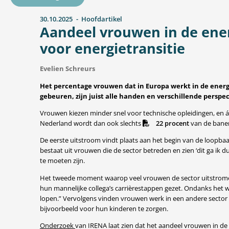
30.10.2025
Hoofdartikel
Aandeel vrouwen in de ener
voor energietransitie
Evelien Schreurs
Het percentage vrouwen dat in Europa werkt in de energie
gebeuren, zijn juist alle handen en verschillende perspe
Vrouwen kiezen minder snel voor technische opleidingen, en áls
Nederland wordt dan ook slechts
22 procent
van de banen
De eerste uitstroom vindt plaats aan het begin van de loopbaan
bestaat uit vrouwen die de sector betreden en zien ‘dit ga ik du
te moeten zijn.
Het tweede moment waarop veel vrouwen de sector uitstromen is
hun mannelijke collega’s carrièrestappen gezet. Ondanks het w
lopen.” Vervolgens vinden vrouwen werk in een andere sector 
bijvoorbeeld voor hun kinderen te zorgen.
Onderzoek
van IRENA laat zien dat het aandeel vrouwen in de 