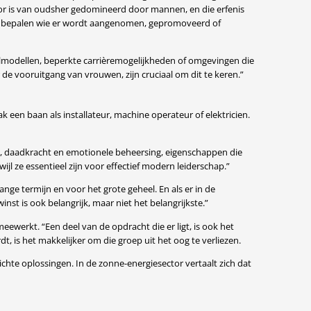
or is van oudsher gedomineerd door mannen, en die erfenis
st, bepalen wie er wordt aangenomen, gepromoveerd of
rolmodellen, beperkte carrièremogelijkheden of omgevingen die
de vooruitgang van vrouwen, zijn cruciaal om dit te keren.”
en baan als installateur, machine operateur of elektricien.
it, daadkracht en emotionele beheersing, eigenschappen die
 ze essentieel zijn voor effectief modern leiderschap.”
ge termijn en voor het grote geheel. En als er in de
st is ook belangrijk, maar niet het belangrijkste.”
ewerkt. “Een deel van de opdracht die er ligt, is ook het
 is het makkelijker om die groep uit het oog te verliezen.
chte oplossingen. In de zonne-energiesector vertaalt zich dat